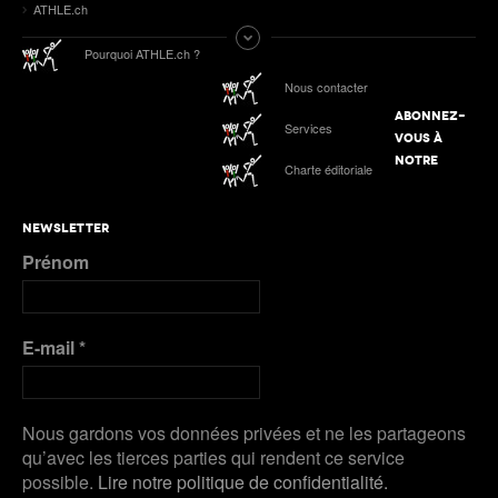
ATHLE.ch
Salvatore en or, 7 autres Romands sur le podium
Tokyo 2025 | Le Podcast d’ATHLE.ch | Jour 9 :
Pourquoi ATHLE.ch ?
Werro 6e de sa 1ère finale mondiale en plein air
ATHLE.ch aux Mondiaux indoor 2025 à Nanjing :
Nous contacter
tous les liens de notre suivi spécial
ABONNEZ-
Services
Podcast n°4 : Grand Slam Track, grande
VOUS À
première à Kingston
ATHLE.ch à l’Euro indoor 2025 à Apeldoorn
NOTRE
Charte éditoriale
Plus de Galeries
Nanjing 2025 | Podcast Jour 3 : MÉDAILLES
NEWSLETTER
D’ARGENT pour Kälin et Kambundji, CHOCOLAT
Prénom
pour Werro
Plus de Audios
E-mail
*
Nous gardons vos données privées et ne les partageons
qu’avec les tierces parties qui rendent ce service
possible.
Lire notre politique de confidentialité.