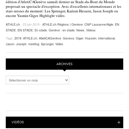
édition d'AtletiCAGenève samedi dernier au Stade-du-Bout du Monde
proposait un spectacle d'exception. Avec d'excellents internationaux et les
POURQUOI ATHLE.CH ?
ATHLE.CH RÉGIONS | VAUD
HIGHLIGHTS
stars suisses du moment: Lea Sprunger, Kariem Hussein, Jason Joseph ou
encore Yasmin Giger. Highlight vidéo.
LIVRES
ATHLE.ch
- 23 juin 2019 -
ATHLE.ch Régions | Genève
,
CNP Lausanne/Aigle
,
EN
STADE
,
EN STADE
,
En stade
,
Genève : en stade
,
News
,
Videos
Tags:
2019
,
ATHLE.ch
,
AtletiCAGenève
,
Geneva
,
Giger
,
Hussein
,
international
,
Jason
,
Joseph
,
meeting
,
Sprunger
,
Vidéo
ARCHIVES
Archives
VIDÉOS