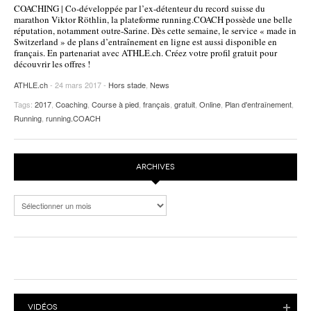
COACHING | Co-développée par l’ex-détenteur du record suisse du
POURQUOI ATHLE.CH ?
ATHLE.CH RÉGIONS | VAUD
HIGHLIGHTS
marathon Viktor Röthlin, la plateforme running.COACH possède une belle
réputation, notamment outre-Sarine. Dès cette semaine, le service « made in
Switzerland » de plans d’entraînement en ligne est aussi disponible en
LIVRES
français. En partenariat avec ATHLE.ch. Créez votre profil gratuit pour
découvrir les offres !
ATHLE.ch
- 24 mars 2017 -
Hors stade
,
News
Tags:
2017
,
Coaching
,
Course à pied
,
français
,
gratuit
,
Online
,
Plan d'entraînement
,
Running
,
running.COACH
ARCHIVES
Archives
VIDÉOS