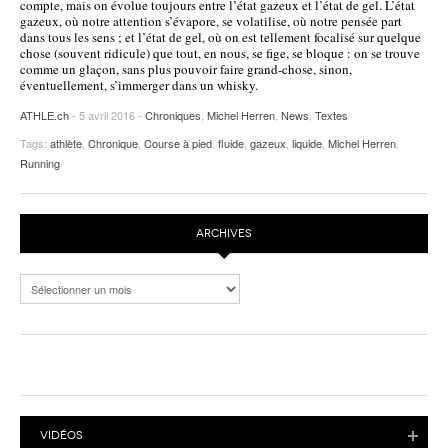
compte, mais on évolue toujours entre l’état gazeux et l’état de gel. L’état
gazeux, où notre attention s’évapore, se volatilise, où notre pensée part
POURQUOI ATHLE.CH ?
ATHLE.CH RÉGIONS | VAUD
HIGHLIGHTS
dans tous les sens ; et l’état de gel, où on est tellement focalisé sur quelque
chose (souvent ridicule) que tout, en nous, se fige, se bloque : on se trouve
LIVRES
comme un glaçon, sans plus pouvoir faire grand-chose, sinon,
éventuellement, s’immerger dans un whisky.
ATHLE.ch
- 5 avril 2016 -
Chroniques
,
Michel Herren
,
News
,
Textes
Tags:
athlète
,
Chronique
,
Course à pied
,
fluide
,
gazeux
,
liquide
,
Michel Herren
,
Running
ARCHIVES
Archives
VIDÉOS