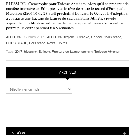
BLESSURE | Catastrophe pour Tadesse Abraham. Alors qu'il se préparait de
POURQUOI ATHLE.CH ?
ATHLE.CH RÉGIONS | VAUD
HIGHLIGHTS
manière intensive en Ethiopie avec le rêve de battre le record d'Europe du
Marathon (2h06'10) le 23 avril prochain à Londres, le Genevois d'adoption
a contracté une fracture de fatigue du sacrum. Swiss Athletics révèle
LIVRES
aujourd'hui qu'Abraham est rentré de manière prématurée en Suisse et ne
pourra plus courir pendant 6 à 8 semaines.
ATHLE.ch
- 17 mars 2017 -
ATHLE.ch Régions | Genève
,
Genève : hors stade
,
HORS STADE
,
Hors stade
,
News
,
Textes
Tags:
2017
,
blessure
,
Ethiopie
,
Fracture de fatigue
,
sacrum
,
Tadesse Abraham
ARCHIVES
Archives
VIDÉOS