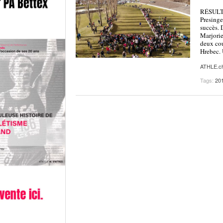
RÉSULT
Presinge
succès. D
Marjorie
deux cou
Hrebec. 
ATHLE.c
Tags:
20