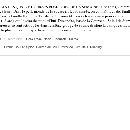
2025
| VAUD
PUBLICITÉ
ATS DES QUATRE COURSES ROMANDES DE LA SEMAINE : Chexbres, Chiètres
, Sierre | Dans le petit monde de la course à pied romande, on connaît tous des famil
Lettre de fans à la néo-détentrice du RECORD
ans la famille Berrut de Troistorrent, Fanny (41 ans) a tracé la voie pour sa fille,
- 9 mars 2025
 (18 ans), qui la stimule aujourd’hui. Dimanche, lors de la Course du Soleil de Sierre
D’EUROPE Ditaji Kambundji
reuses se sont retrouvées dans le même groupe de chasse derrière la vainqueur Lau
Un plaisir dédoublé que la mère sait éphémère… Interview.
Julien Wanders. Sensibilité, illusions, travail :
- 13 décembre
une lecture à ne pas manquer !
h
- 18 mars 2019 -
Hors stade
,
News
,
Résultats
,
Textes
2024
19
,
Berrut
,
Course à pied
,
Course du Soleil
,
Interview
,
Résultats
,
Running
Voir tout