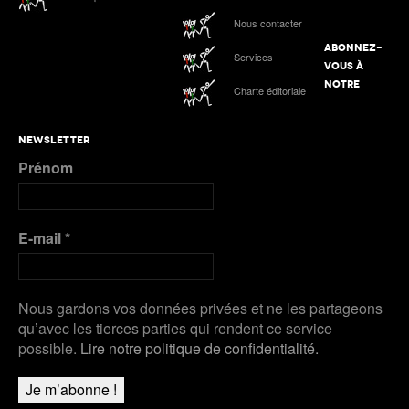
Werro 6e de sa 1ère finale mondiale en plein air
ATHLE.ch aux Mondiaux indoor 2025 à Nanjing :
Nous contacter
tous les liens de notre suivi spécial
ABONNEZ-
Services
Podcast n°4 : Grand Slam Track, grande
VOUS À
première à Kingston
ATHLE.ch à l’Euro indoor 2025 à Apeldoorn
NOTRE
Charte éditoriale
Plus de Galeries
Nanjing 2025 | Podcast Jour 3 : MÉDAILLES
NEWSLETTER
D’ARGENT pour Kälin et Kambundji, CHOCOLAT
Prénom
pour Werro
Plus de Audios
E-mail
*
Nous gardons vos données privées et ne les partageons
qu’avec les tierces parties qui rendent ce service
possible.
Lire notre politique de confidentialité.