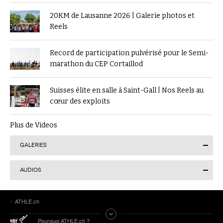
20KM de Lausanne 2026 | Galerie photos et
Reels
Record de participation pulvérisé pour le Semi-
marathon du CEP Cortaillod
Suisses élite en salle à Saint-Gall | Nos Reels au
cœur des exploits
Plus de Videos
GALERIES
AUDIOS
Finale suisse du Visana Sprint à Lucerne : Kendra
ATHLE.ch
Salvatore en or, 7 autres Romands sur le podium
Tokyo 2025 | Le Podcast d’ATHLE.ch | Jour 9 :
Pourquoi ATHLE.ch ?