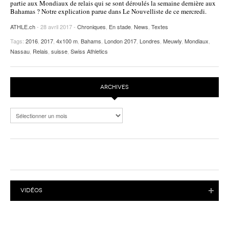
partie aux Mondiaux de relais qui se sont déroulés la semaine dernière aux
Bahamas ? Notre explication parue dans Le Nouvelliste de ce mercredi.
POURQUOI ATHLE.CH ?
ATHLE.CH RÉGIONS | VAUD
HIGHLIGHTS
ATHLE.ch
- 28 avril 2017 -
Chroniques
,
En stade
,
News
,
Textes
LIVRES
Tags:
2016
,
2017
,
4x100 m
,
Bahams
,
London 2017
,
Londres
,
Meuwly
,
Mondiaux
,
Nassau
,
Relais
,
suisse
,
Swiss Athletics
ARCHIVES
Archives
VIDÉOS