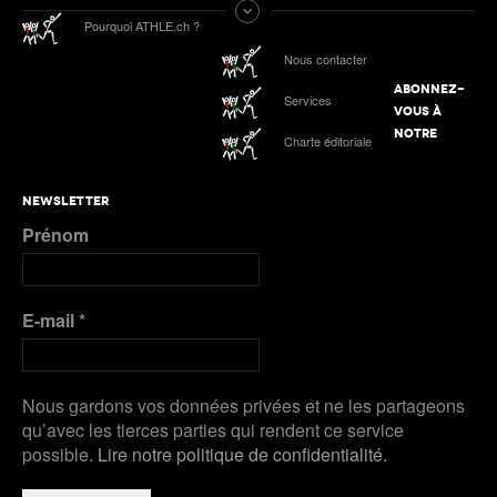
Tokyo 2025 | Le Podcast d’ATHLE.ch | Jour 9 :
Pourquoi ATHLE.ch ?
Werro 6e de sa 1ère finale mondiale en plein air
ATHLE.ch aux Mondiaux indoor 2025 à Nanjing :
Nous contacter
tous les liens de notre suivi spécial
ABONNEZ-
Services
Podcast n°4 : Grand Slam Track, grande
VOUS À
première à Kingston
ATHLE.ch à l’Euro indoor 2025 à Apeldoorn
NOTRE
Charte éditoriale
Plus de Galeries
Nanjing 2025 | Podcast Jour 3 : MÉDAILLES
NEWSLETTER
D’ARGENT pour Kälin et Kambundji, CHOCOLAT
Prénom
pour Werro
Plus de Audios
E-mail
*
Nous gardons vos données privées et ne les partageons
qu’avec les tierces parties qui rendent ce service
possible.
Lire notre politique de confidentialité.