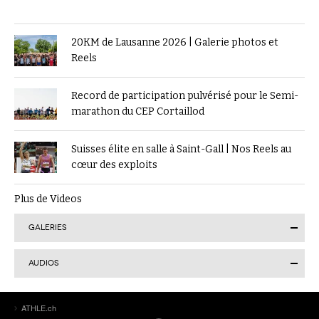
20KM de Lausanne 2026 | Galerie photos et
Reels
Record de participation pulvérisé pour le Semi-
marathon du CEP Cortaillod
Suisses élite en salle à Saint-Gall | Nos Reels au
cœur des exploits
Plus de Videos
GALERIES
AUDIOS
Finale suisse du Visana Sprint à Lucerne : Kendra
ATHLE.ch
Salvatore en or, 7 autres Romands sur le podium