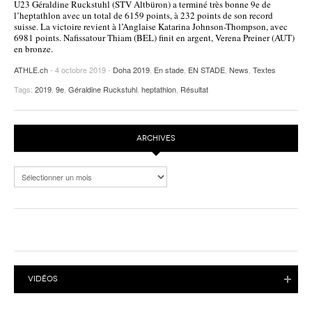
U23 Géraldine Ruckstuhl (STV Altbüron) a terminé très bonne 9e de
l’heptathlon avec un total de 6159 points, à 232 points de son record
POURQUOI ATHLE.CH ?
ATHLE.CH RÉGIONS | VAUD
HIGHLIGHTS
suisse. La victoire revient à l’Anglaise Katarina Johnson-Thompson, avec
6981 points. Nafissatour Thiam (BEL) finit en argent, Verena Preiner (AUT)
LIVRES
en bronze.
ATHLE.ch
- 4 octobre 2019 -
Doha 2019
,
En stade
,
EN STADE
,
News
,
Textes
Tags:
2019
,
9e
,
Géraldine Ruckstuhl
,
heptathlon
,
Résultat
ARCHIVES
Archives
VIDÉOS