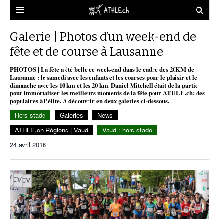
ACCUEIL
Galerie | Photos d’un week-end de
fête et de course à Lausanne
DOSSIERS
PHOTOS | La fête a été belle ce week-end dans le cadre des 20KM de
STATISTIQUES
CHRONIQUES
Lausanne : le samedi avec les enfants et les courses pour le plaisir et le
dimanche avec les 10 km et les 20 km. Daniel Mitchell était de la partie
PARTENAIRES
STATISTIQUES
TOUT
pour immortaliser les meilleurs moments de la fête pour ATHLE.ch: des
REPORTAGES
populaires à l'élite. A découvrir en deux galeries ci-dessous.
VIDEOS
MINIMA
CNP
MICHEL HERREN
DOPAGE
Hors stade
Galeries
News
ATHLE.ch Régions | Vaud
Vaud : hors stade
PARTENAIRES
ATHLE.CH
GALERIES
24 avril 2016
CLUBS PARTENAIRES
ATHLE.CH RÉGIONS
CLUB D’ATHLÉTISME
FÉDÉRATION
ATHLE.CH VINTAGE
TOUS SUPPORTERS D’ATHLE.CH !
CNP LAUSANNE/AIGLE
TOUS SUPPORTERS D’ATHLE.CH !
CHARTE ÉDITORIALE
ATHLE.CH RÉGIONS | GENÈVE
TIMELINE
PUBLICITÉ
NOUS CONTACTER
ATHLE.CH RÉGIONS | JURA
BIOGRAPHIES