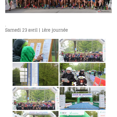
POURQUOI ATHLE.CH ?
ATHLE.CH RÉGIONS | VAUD
HIGHLIGHTS
LIVRES
.
Samedi 23 avril | 1ère journée