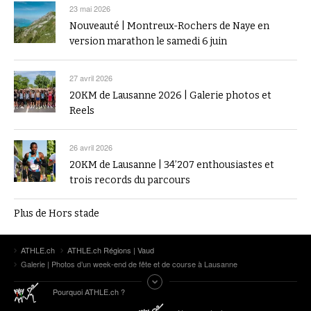
23 mai 2026
Nouveauté | Montreux-Rochers de Naye en
version marathon le samedi 6 juin
27 avril 2026
20KM de Lausanne 2026 | Galerie photos et
Reels
26 avril 2026
20KM de Lausanne | 34’207 enthousiastes et
trois records du parcours
Plus de Hors stade
ATHLE.ch
ATHLE.ch Régions | Vaud
Galerie | Photos d’un week-end de fête et de course à Lausanne
Pourquoi ATHLE.ch ?