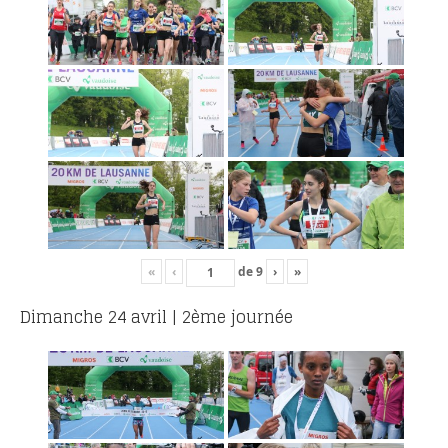
«
‹
de
9
›
»
Dimanche 24 avril | 2ème journée