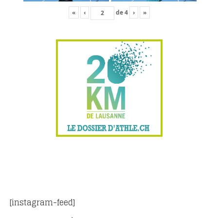
«
‹
de
4
›
»
o
o
[instagram-feed]