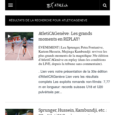
ACCUEIL
RÉSULTATS DE LA RECHERCHE POUR:
ATLETICAGENEVE
DOSSIERS
AtletiCAGenève : Les grands
STATISTIQUES
CHRONIQUES
moments en REPLAY!
ÉVÉNEMENT | Lea Sprunger, Petra Fontanive,
PARTENAIRES
STATISTIQUES
TOUT
REPORTAGES
Kariem Hussein, Mujinga Kambundji: revivez les
plus grands moments de la magnifique 30e édition
VIDEOS
MINIMA
CNP
MICHEL HERREN
DOPAGE
d'AtletiCAGenève en replay (dans les conditions
du LIVE, depuis la tribune sans commentaire).
PARTENAIRES
ATHLE.CH
GALERIES
. Lien vers notre présentation de la 30e édition
d’AtletiCAGenève Lien vers les résultats
CLUBS PARTENAIRES
ATHLE.CH RÉGIONS
CLUB D’ATHLÉTISME
complets Les exploits romands non-filmés: 7,77
m en longueur: records suisses U18 et U20
FÉDÉRATION
ATHLE.CH VINTAGE
TOUS SUPPORTERS D’ATHLE.CH !
CNP LAUSANNE/AIGLE
pulvérisés par
...
TOUS SUPPORTERS D’ATHLE.CH !
CHARTE ÉDITORIALE
ATHLE.CH RÉGIONS | GENÈVE
TIMELINE
Sprunger, Hussein, Kambundji, etc. :
PUBLICITÉ
NOUS CONTACTER
ATHLE.CH RÉGIONS | JURA
BIOGRAPHIES