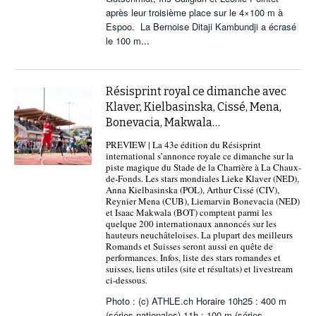
après leur troisième place sur le 4×100 m à
Espoo. La Bernoise Ditaji Kambundji a écrasé
le 100 m
...
Résisprint royal ce dimanche avec
Klaver, Kielbasinska, Cissé, Mena,
Bonevacia, Makwala…
PREVIEW | La 43e édition du Résisprint
international s’annonce royale ce dimanche sur la
piste magique du Stade de la Charrière à La Chaux-
de-Fonds. Les stars mondiales Lieke Klaver (NED),
Anna Kielbasinska (POL), Arthur Cissé (CIV),
Reynier Mena (CUB), Liemarvin Bonevacia (NED)
et Isaac Makwala (BOT) comptent parmi les
quelque 200 internationaux annoncés sur les
hauteurs neuchâteloises. La plupart des meilleurs
Romands et Suisses seront aussi en quête de
performances. Infos, liste des stars romandes et
suisses, liens utiles (site et résultats) et livestream
ci-dessous.
Photo : (c) ATHLE.ch Horaire 10h25 : 400 m
(séries nationales) 11h : 100 m (séries