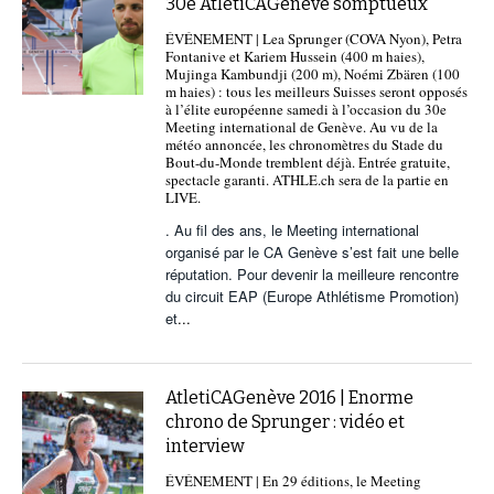
30e AtletiCAGenève somptueux
POURQUOI ATHLE.CH ?
ATHLE.CH RÉGIONS | VAUD
HIGHLIGHTS
ÉVÉNEMENT | Lea Sprunger (COVA Nyon), Petra
Fontanive et Kariem Hussein (400 m haies),
LIVRES
Mujinga Kambundji (200 m), Noémi Zbären (100
m haies) : tous les meilleurs Suisses seront opposés
à l’élite européenne samedi à l’occasion du 30e
Meeting international de Genève. Au vu de la
météo annoncée, les chronomètres du Stade du
Bout-du-Monde tremblent déjà. Entrée gratuite,
spectacle garanti. ATHLE.ch sera de la partie en
LIVE.
. Au fil des ans, le Meeting international
organisé par le CA Genève s’est fait une belle
réputation. Pour devenir la meilleure rencontre
du circuit EAP (Europe Athlétisme Promotion)
et
...
AtletiCAGenève 2016 | Enorme
chrono de Sprunger : vidéo et
interview
ÉVÉNEMENT | En 29 éditions, le Meeting