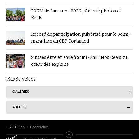
20KM de Lausanne 2026 | Galerie photos et
Reels
Record de participation pulvérisé pour le Semi-
marathon du CEP Cortaillod
Suisses élite en salle à Saint-Gall | Nos Reels au
cœur des exploits
Plus de Videos
GALERIES
AUDIOS
Finale suisse du Visana Sprint à Lucerne : Kendra
Salvatore en or, 7 autres Romands sur le podium
Tokyo 2025 | Le Podcast d’ATHLE.ch | Jour 9 :
ATHLE.ch
Rechercher
Werro 6e de sa 1ère finale mondiale en plein air
ATHLE.ch aux Mondiaux indoor 2025 à Nanjing :
Pourquoi ATHLE.ch ?