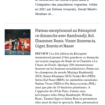
l’intégration des populations migrantes. Initiée
en 2021 par Dolores Innaurato, Senait Mesfin-
Abraham et
...
Plateau exceptionnel au Résisprint
ce dimanche avec Kambundji, Bol,
Ehammer, Reais, Visser, Bonevacia,
Giger, Bonvin et Naser
PREVIEW | La 44e édition du Résisprint
international promet d’être grandiose ce dimanche
sur la piste magique du Stade de la Charrière à La
Chaux-de-Fonds. Quelque 200 internationaux
fuseront sur les hauteurs neuchâteloises. Parmi eux
les champions du monde Mujinga Kambundji
(SUI), Simon Ehammer (SUI), Femke Bol (NED),
Salwa Eid Naser (BRN), les médaillées mondiales
Nadine Visser (NED) et Pia Skrzyszowska (POL)
ainsi que près de 10 finalistes planétaires. A
l’approche des JO de Paris, d'autres stars
helvétiques telles Ditaji Kambunjdi, William
Reais, Yasmin Giger et Julien Bonvin promettent
elles aussi de faire le spectacle. Infos, présentation