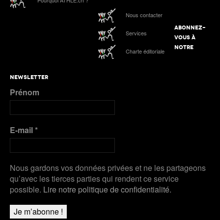
tous les liens de notre suivi spécial
Nous contacter
Podcast n°4 : Grand Slam Track, grande
première à Kingston
ABONNEZ-
ATHLE.ch à l’Euro indoor 2025 à Apeldoorn
Services
VOUS À
NOTRE
Charte éditoriale
Plus de Galeries
Nanjing 2025 | Podcast Jour 3 : MÉDAILLES
D’ARGENT pour Kälin et Kambundji, CHOCOLAT
pour Werro
NEWSLETTER
Prénom
Plus de Audios
E-mail
*
Nous gardons vos données privées et ne les partageons
qu’avec les tierces parties qui rendent ce service
possible.
Lire notre politique de confidentialité.