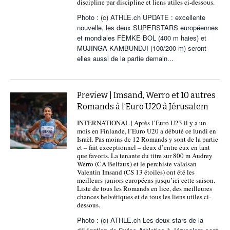
discipline par discipline et liens utiles ci-dessous.
Photo : (c) ATHLE.ch UPDATE : excellente
nouvelle, les deux SUPERSTARS européennes
et mondiales FEMKE BOL (400 m haies) et
MUJINGA KAMBUNDJI (100/200 m) seront
elles aussi de la partie demain
...
Preview | Imsand, Werro et 10 autres
Romands à l’Euro U20 à Jérusalem
INTERNATIONAL | Après l’Euro U23 il y a un
mois en Finlande, l’Euro U20 a débuté ce lundi en
Israël. Pas moins de 12 Romands y sont de la partie
et – fait exceptionnel – deux d’entre eux en tant
que favoris. La tenante du titre sur 800 m Audrey
Werro (CA Belfaux) et le perchiste valaisan
Valentin Imsand (CS 13 étoiles) ont été les
meilleurs juniors européens jusqu’ici cette saison.
Liste de tous les Romands en lice, des meilleures
chances helvétiques et de tous les liens utiles ci-
dessous.
Photo : (c) ATHLE.ch Les deux stars de la