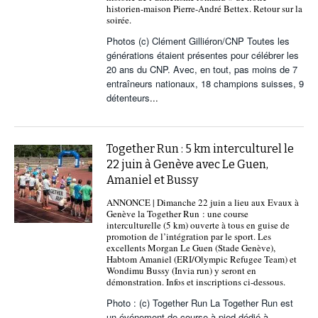
historien-maison Pierre-André Bettex. Retour sur la
soirée.
Photos (c) Clément Gilliéron/CNP Toutes les
générations étaient présentes pour célébrer les
20 ans du CNP. Avec, en tout, pas moins de 7
entraîneurs nationaux, 18 champions suisses, 9
détenteurs
...
Together Run : 5 km interculturel le
22 juin à Genève avec Le Guen,
Amaniel et Bussy
ANNONCE | Dimanche 22 juin a lieu aux Evaux à
Genève la Together Run : une course
interculturelle (5 km) ouverte à tous en guise de
promotion de l’intégration par le sport. Les
excellents Morgan Le Guen (Stade Genève),
Habtom Amaniel (ERI/Olympic Refugee Team) et
Wondimu Bussy (Invia run) y seront en
démonstration. Infos et inscriptions ci-dessous.
Photo : (c) Together Run La Together Run est
un événement de course à pied dédié à